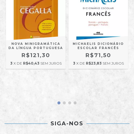
G
NOVA MINIGRAMÁTICA
MICHAELIS DICIONÁRIO
DA LÍNGUA PORTUGUESA
ESCOLAR FRANCÊS
R$121,30
R$71,50
3
X DE
R$40,43
SEM JUROS
3
X DE
R$23,83
SEM JUROS
SIGA-NOS