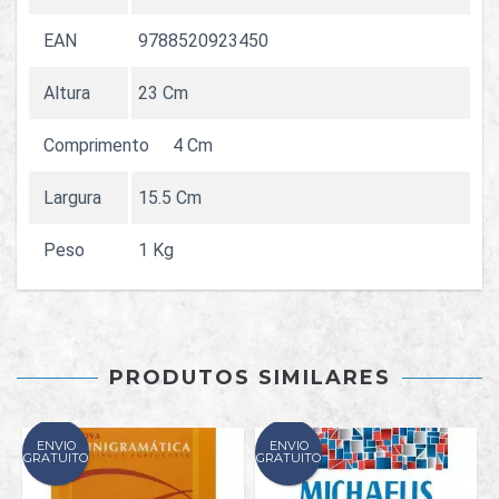
EAN
9788520923450
Altura
23 Cm
Comprimento
4 Cm
Largura
15.5 Cm
Peso
1 Kg
PRODUTOS SIMILARES
ENVIO
ENVIO
GRATUITO
GRATUITO