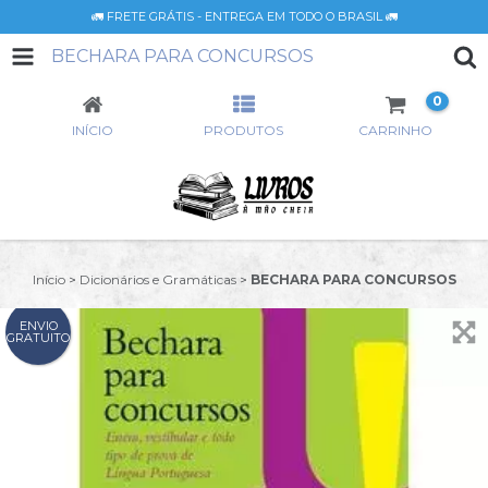
🚛 FRETE GRÁTIS - ENTREGA EM TODO O BRASIL 🚛
BECHARA PARA CONCURSOS
0
INÍCIO
PRODUTOS
CARRINHO
Início
>
Dicionários e Gramáticas
>
BECHARA PARA CONCURSOS
ENVIO
GRATUITO