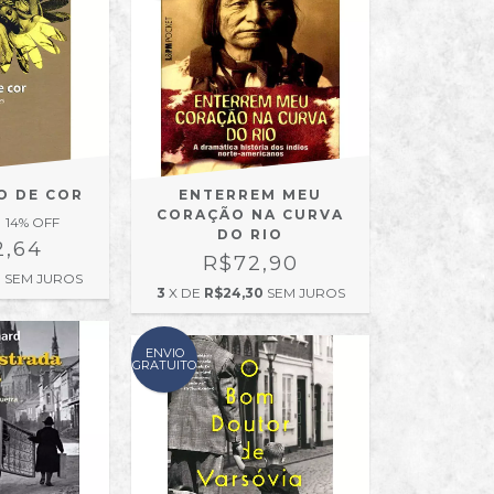
O DE COR
ENTERREM MEU
CORAÇÃO NA CURVA
14
% OFF
DO RIO
2,64
R$72,90
1
SEM JUROS
3
X DE
R$24,30
SEM JUROS
ENVIO
GRATUITO