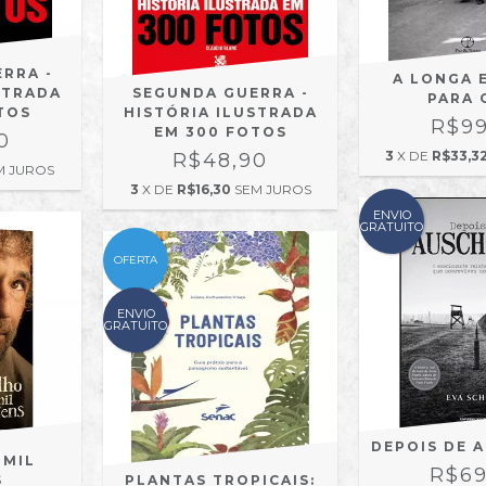
ERRA -
A LONGA 
STRADA
SEGUNDA GUERRA -
PARA 
TOS
HISTÓRIA ILUSTRADA
R$99
EM 300 FOTOS
0
3
X DE
R$33,3
R$48,90
M JUROS
3
X DE
R$16,30
SEM JUROS
ENVIO
GRATUITO
OFERTA
ENVIO
GRATUITO
DEPOIS DE 
 MIL
R$69
S
PLANTAS TROPICAIS: