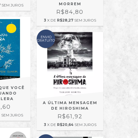
MORREM
7
SEM JUROS
R$84,80
3
X DE
R$28,27
SEM JUROS
ENVIO
GRATUITO
 QUE VOCÊ
QUANDO
ELERA
A ÚLTIMA MENSAGEM
,60
DE HIROSHIMA
3
SEM JUROS
R$61,92
3
X DE
R$20,64
SEM JUROS