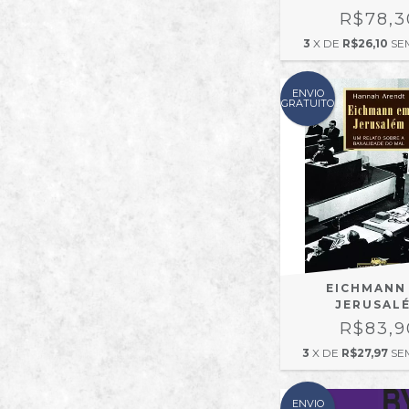
R$78,3
3
X DE
R$26,10
SE
ENVIO
GRATUITO
EICHMANN
JERUSAL
R$83,9
3
X DE
R$27,97
SE
ENVIO