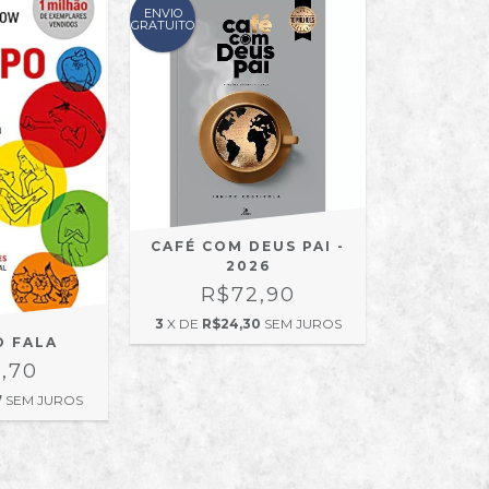
ENVIO
GRATUITO
CAFÉ COM DEUS PAI -
2026
R$72,90
3
X DE
R$24,30
SEM JUROS
O FALA
,70
7
SEM JUROS