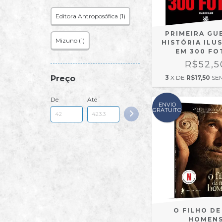
Editora Antroposófica (1)
PRIMEIRA GU
Mizuno (1)
HISTÓRIA ILU
EM 300 FO
R$52,5
Preço
3
X DE
R$17,50
SE
De
Até
ENVIO
GRATUITO
O FILHO DE
HOMEN