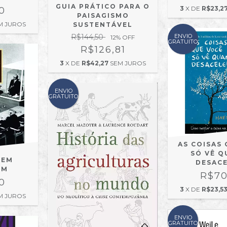
GUIA PRÁTICO PARA O
3
X DE
R$23,2
0
PAISAGISMO
M JUROS
SUSTENTÁVEL
ENVIO
R$144,50
12
% OFF
GRATUITO
R$126,81
3
X DE
R$42,27
SEM JUROS
ENVIO
GRATUITO
AS COISAS
SÓ VÊ 
 EM
DESAC
ÉM
R$70
0
3
X DE
R$23,5
M JUROS
ENVIO
GRATUITO