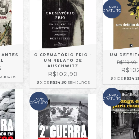
ENVIO
GRATUITO
L ANTES
O CREMATÓRIO FRIO -
UM DEFEIT
AL
UM RELATO DE
R$119,40
AUSCHWITZ
5
R$10
R$102,90
M JUROS
3
X DE
R$34,2
3
X DE
R$34,30
SEM JUROS
ENVIO
GRATUITO
ENVIO
GRATUITO