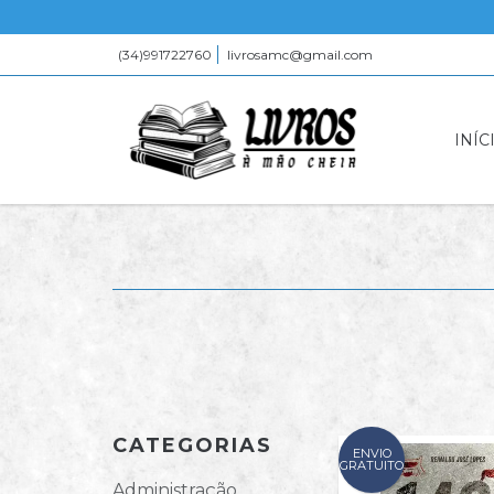
(34)991722760
livrosamc@gmail.com
INÍC
CATEGORIAS
ENVIO
GRATUITO
Administração