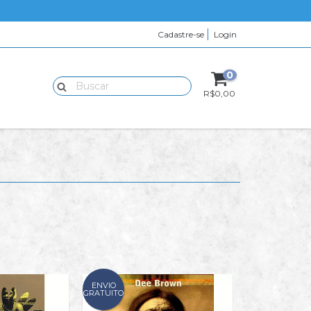
Cadastre-se
Login
0
G
R$0,00
ENVIO
GRATUITO