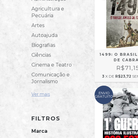
Agricultura e
Pecuária
Artes
Autoajuda
Biografias
Ciências
1499: O BRASI
DE CABR
Cinema e Teatro
R$71,1
Comunicação e
3
X DE
R$23,72
SE
Jornalismo
ENVIO
Ver mais
GRATUITO
FILTROS
Marca