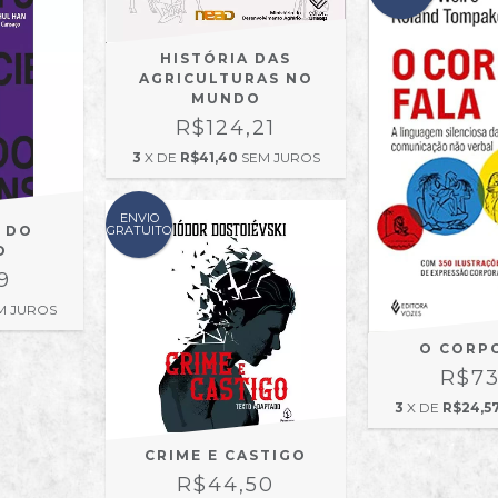
HISTÓRIA DAS
AGRICULTURAS NO
MUNDO
R$124,21
3
X DE
R$41,40
SEM JUROS
ENVIO
GRATUITO
 DO
O
9
M JUROS
O CORP
R$73
3
X DE
R$24,5
CRIME E CASTIGO
R$44,50