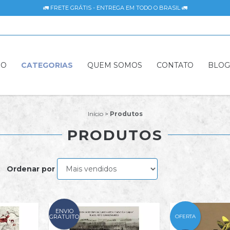
🚛 FRETE GRÁTIS - ENTREGA EM TODO O BRASIL 🚛
IO
CATEGORIAS
QUEM SOMOS
CONTATO
BLO
Início
>
Produtos
PRODUTOS
Ordenar por
ENVIO
GRATUITO
OFERTA