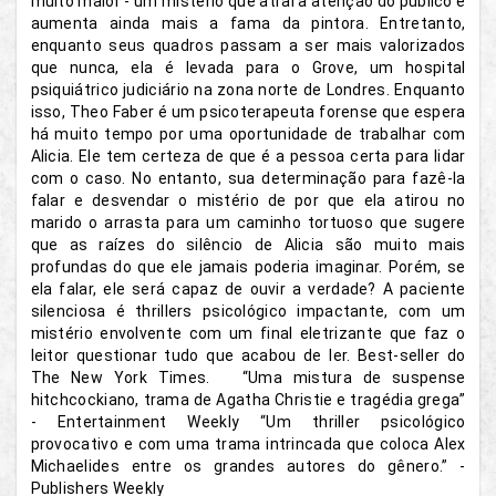
muito maior - um mistério que atrai a atenção do público e
aumenta ainda mais a fama da pintora. Entretanto,
enquanto seus quadros passam a ser mais valorizados
que nunca, ela é levada para o Grove, um hospital
psiquiátrico judiciário na zona norte de Londres. Enquanto
isso, Theo Faber é um psicoterapeuta forense que espera
há muito tempo por uma oportunidade de trabalhar com
Alicia. Ele tem certeza de que é a pessoa certa para lidar
com o caso. No entanto, sua determinação para fazê-la
falar e desvendar o mistério de por que ela atirou no
marido o arrasta para um caminho tortuoso que sugere
que as raízes do silêncio de Alicia são muito mais
profundas do que ele jamais poderia imaginar. Porém, se
ela falar, ele será capaz de ouvir a verdade? A paciente
silenciosa é thrillers psicológico impactante, com um
mistério envolvente com um final eletrizante que faz o
leitor questionar tudo que acabou de ler. Best-seller do
The New York Times. “Uma mistura de suspense
hitchcockiano, trama de Agatha Christie e tragédia grega”
- Entertainment Weekly “Um thriller psicológico
provocativo e com uma trama intrincada que coloca Alex
Michaelides entre os grandes autores do gênero.” -
Publishers Weekly