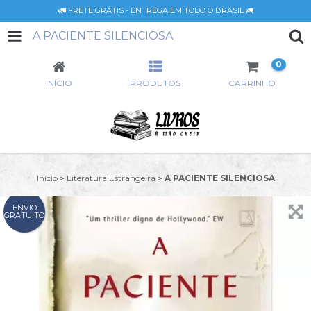
🚛 FRETE GRÁTIS - ENTREGA EM TODO O BRASIL 🚛
A PACIENTE SILENCIOSA
0
INÍCIO
PRODUTOS
CARRINHO
Início
>
Literatura Estrangeira
>
A PACIENTE SILENCIOSA
ENVIO
GRATUITO